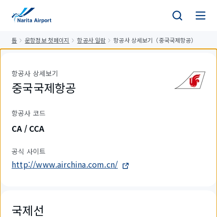
건
너
뛰
톱
운항정보 첫페이지
항공사 일람
항공사 상세보기（중국국제항공）
기
항공사 상세보기
중국국제항공
항공사 코드
CA / CCA
공식 사이트
http://www.airchina.com.cn/
국제선