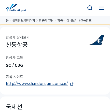
건
너
뛰
톱
운항정보 첫페이지
항공사 일람
항공사 상세보기（산둥항공）
기
항공사 상세보기
산둥항공
항공사 코드
SC / CDG
공식 사이트
http://www.shandongair.com.cn/
국제선