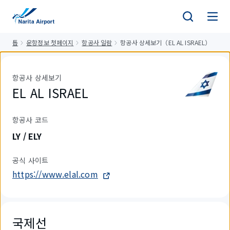
건
너
뛰
톱
운항정보 첫페이지
항공사 일람
항공사 상세보기（EL AL ISRAEL）
기
항공사 상세보기
EL AL ISRAEL
항공사 코드
LY / ELY
공식 사이트
https://www.elal.com
국제선