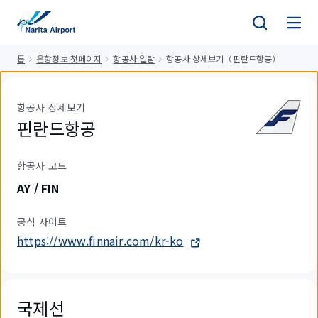
건
너
뛰
톱
운항정보 첫페이지
항공사 일람
항공사 상세보기（핀란드항공）
기
항공사 상세보기
핀란드항공
항공사 코드
AY / FIN
공식 사이트
https://www.finnair.com/kr-ko
국제선