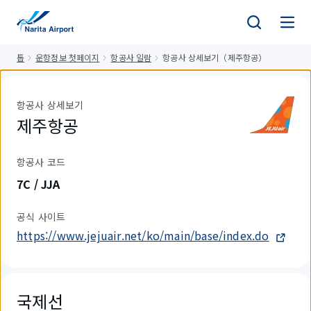
건
너
뛰
톱
운항정보 첫페이지
항공사 일람
항공사 상세보기（제주항공）
기
항공사 상세보기
제주항공
항공사 코드
7C / JJA
공식 사이트
https://www.jejuair.net/ko/main/base/index.do
국제선