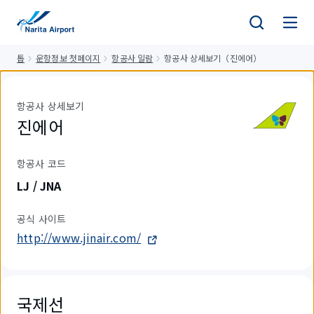
건
너
뛰
톱
운항정보 첫페이지
항공사 일람
항공사 상세보기（진에어）
기
항공사 상세보기
진에어
항공사 코드
LJ / JNA
공식 사이트
http://www.jinair.com/
국제선