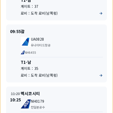
T1-남
항
미
게이트：
37
편
널
로비：
도착 로비(남쪽윙)
출
출
09:55
괌
발
발
편
지
UA0828
명
항
유나이티드항공
공
공
NH6455
사
동
운
터
T1-남
항
미
게이트：
35
편
널
로비：
도착 로비(남쪽윙)
출
출
멕시코시티
11:20
발
발
시
10:25
편
지
NH0179
간
명
항
변
전일본공수
공
경