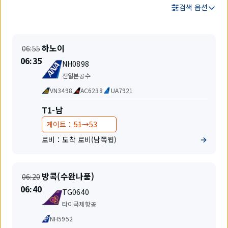
검색 옵션
검
출
출
하노이
06:55
색
발
발
시
06:35
결
편
지
NH0898
간
과
명
항
변
전일본공수
공
경
공
VN3498
AC6238
UA7921
사
동
운
터
T1-남
항
미
변
변
게이트：
51
→
53
편
널
경
경
로비：
도착 로비(남쪽윙)
전
후
출
출
방콕(수완나품)
06:20
발
발
시
06:40
편
지
TG0640
간
명
항
변
타이국제항공
공
경
공
NH5952
사
동