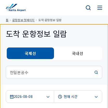
건
너
뛰
톱
운항정보 첫페이지
도착 운항정보 일람
기
도착 운항정보 일람
국제선
국내선
전일본공수
2026-08-08