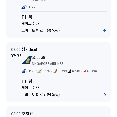
공
공
NH9726
사
동
운
터
T1-북
항
미
게이트：
23
편
널
로비：
도착 로비(북쪽윙)
출
출
싱가포르
08:00
발
발
시
07:35
편
지
SQ0638
간
명
항
변
SINGAPORE AIRLINES
공
경
공
NH6254
ET1344
FJ5923
AC5883
AI8220
사
동
운
터
T1-남
항
미
게이트：
33
편
널
로비：
도착 로비(남쪽윙)
출
출
호치민
08:00