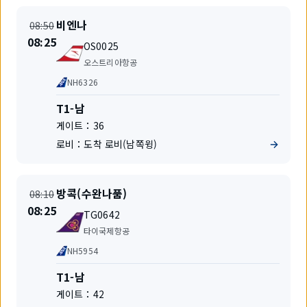
출
출
비엔나
08:50
발
발
시
08:25
편
지
OS0025
간
명
항
변
오스트리아항공
공
경
공
NH6326
사
동
운
터
T1-남
항
미
게이트：
36
편
널
로비：
도착 로비(남쪽윙)
출
출
방콕(수완나품)
08:10
발
발
시
08:25
편
지
TG0642
간
명
항
변
타이국제항공
공
경
공
NH5954
사
동
운
터
T1-남
항
미
게이트：
42
편
널