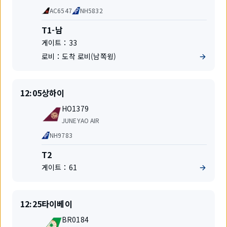
공
공
AC6547
NH5832
사
동
운
터
T1-남
항
미
게이트：
33
편
널
로비：
도착 로비(남쪽윙)
출
출
12:05
상하이
발
발
편
지
HO1379
명
항
JUNEYAO AIR
공
공
NH9783
사
동
운
터
T2
항
미
게이트：
61
편
널
출
출
12:25
타이베이
발
발
편
지
BR0184
명