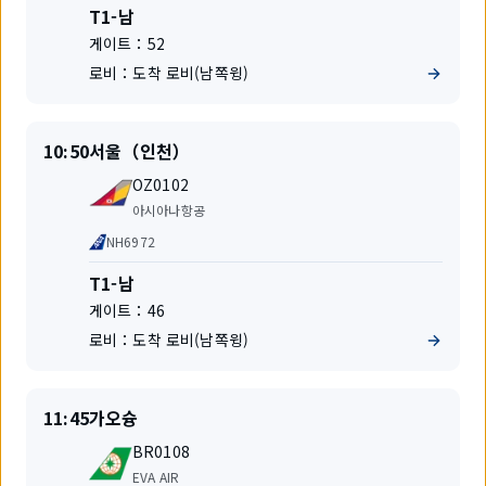
사
터
T1-남
미
게이트：
52
널
로비：
도착 로비(남쪽윙)
출
출
10:50
서울（인천）
발
발
편
지
OZ0102
명
항
아시아나항공
공
공
NH6972
사
동
운
터
T1-남
항
미
게이트：
46
편
널
로비：
도착 로비(남쪽윙)
출
출
11:45
가오슝
발
발
편
지
BR0108
명
항
EVA AIR