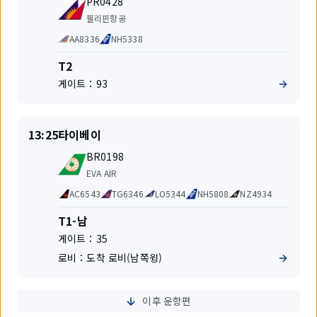
지
PR0428
명
항
필리핀항공
공
공
AA8336
NH5338
사
동
운
터
T2
항
미
게이트：
93
편
널
출
출
13:25
타이베이
발
발
편
지
BR0198
명
항
EVA AIR
공
공
AC6543
TG6346
LO5344
NH5808
NZ4934
사
동
운
터
T1-남
항
미
게이트：
35
편
널
로비：
도착 로비(남쪽윙)
이후 운항편