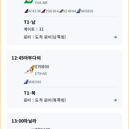
항
EVA AIR
공
공
AC6536
TG6364
NZ4944
NH5850
사
동
운
터
T1-남
항
미
게이트：
31
편
널
로비：
도착 로비(남쪽윙)
출
출
12:45
아부다비
발
발
편
지
EY0800
명
항
ETIHAD
공
공
NH6360
사
동
운
터
T1-북
항
미
로비：
도착 로비(북쪽윙)
편
널
출
출
13:00
마닐라
발
발
편