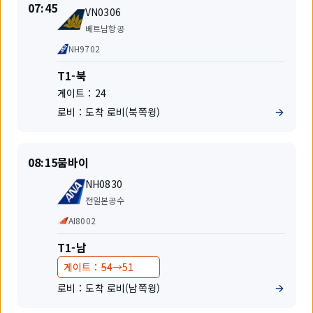
발
발
시
07:45
편
지
VN0306
간
명
항
변
베트남항공
공
경
공
NH9702
사
동
운
터
T1-북
항
미
게이트：
24
편
널
로비：
도착 로비(북쪽윙)
출
출
08:15
뭄바이
발
발
편
지
NH0830
명
항
전일본공수
공
공
AI8002
사
동
운
터
T1-남
항
미
변
변
게이트：
54
→
51
편
널
경
경
로비：
도착 로비(남쪽윙)
전
후