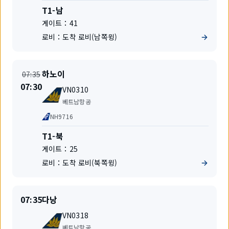
운
터
T1-남
항
미
게이트：
41
편
널
로비：
도착 로비(남쪽윙)
출
출
하노이
07:35
발
발
시
07:30
편
지
VN0310
간
명
항
변
베트남항공
공
경
공
NH9716
사
동
운
터
T1-북
항
미
게이트：
25
편
널
로비：
도착 로비(북쪽윙)
출
출
07:35
다낭
발
발
편
지
VN0318
명
항
베트남항공