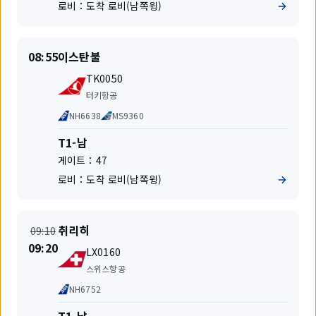
로비：
도착 로비(남쪽윙)
출
출
08:55
이스탄불
발
발
편
지
TK0050
명
항
터키항공
공
공
NH6638
MS9360
사
동
운
터
T1-남
항
미
게이트：
47
편
널
로비：
도착 로비(남쪽윙)
출
출
취리히
09:10
발
발
시
09:20
편
지
LX0160
간
명
항
변
스위스항공
공
경
공
NH6752
사
동
운
터