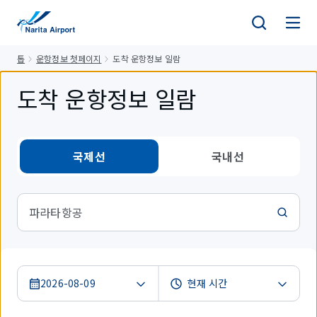
건
너
뛰
톱
운항정보 첫페이지
도착 운항정보 일람
기
도착 운항정보 일람
국제선
국내선
파라타항공
2026-08-09