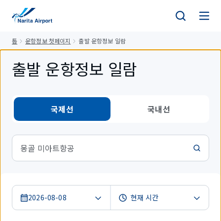
건
너
뛰
톱
운항정보 첫페이지
출발 운항정보 일람
기
출발 운항정보 일람
국제선
국내선
몽골 미아트항공
2026-08-08