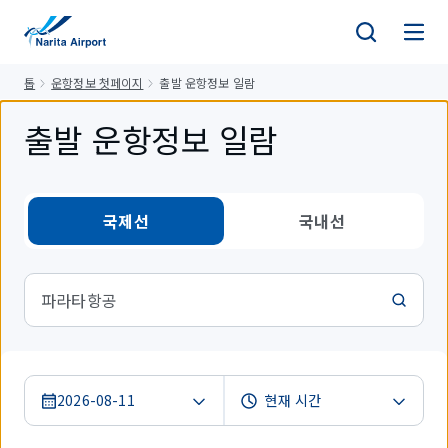
건
너
뛰
톱
운항정보 첫페이지
출발 운항정보 일람
기
출발 운항정보 일람
국제선
국내선
파라타항공
2026-08-11