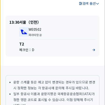
검색 옵션
검
출
목
13:30
서울（인천）
색
발
적
결
편
지
WE0502
과
명
항
파라타항공
공
사
터
T2
미
체크인：
D
널
운항 스케줄 등은 예고 없이 변경되는 경우가 있으므로 변경
시 정확한 정보는 각 항공사에 문의해 주시길 바랍니다.
일부 항공사 이름과 운항지명은 국제항공운송협회(IATA)가
정한 영문 코드로 표시될 수 있습니다. 이점 양해해 주시기