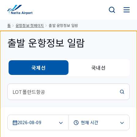
건
너
뛰
톱
운항정보 첫페이지
출발 운항정보 일람
기
출발 운항정보 일람
국제선
국내선
LOT폴란드항공
2026-08-09