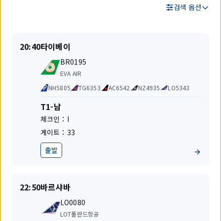
검색 옵션
검
출
목
20:40
타이베이
색
발
적
결
편
지
BR0195
과
명
항
EVA AIR
공
공
NH5805
TG6353
AC6542
NZ4935
LO5343
사
동
운
터
T1-남
항
미
체크인：
I
편
널
게이트：
33
출발
상
태
출
목
22:50
바르샤바
발
적
편
지
LO0080
명
항
LOT폴란드항공