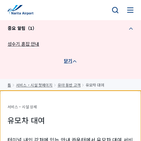
건
너
뛰
중요 알림（1）
기
성수기 혼잡 안내
닫기
톱
서비스・시설 첫페이지
유아 동반 고객
유모차 대여
서비스・시설 상세
유모차 대여
터미널 내의 각처에 있는 안내 카운터에서 유모차 대여 서비