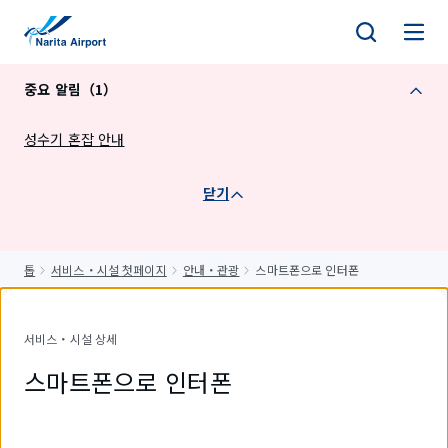
건
너
뛰
중요 알림（1）
기
성수기 혼잡 안내
닫기
톱
서비스・시설 첫페이지
안내・관광
스마트폰으로 인터폰
서비스・시설 상세
스마트폰으로 인터폰