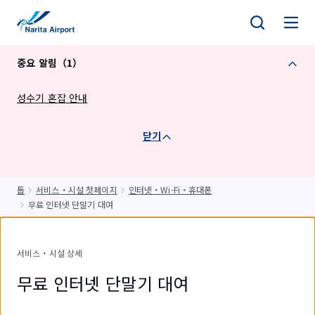
건
너
뛰
중요 알림（1）
기
성수기 혼잡 안내
닫기
톱
서비스・시설 첫페이지
인터넷・Wi-Fi・휴대폰
무료 인터넷 단말기 대여
서비스・시설 상세
무료 인터넷 단말기 대여