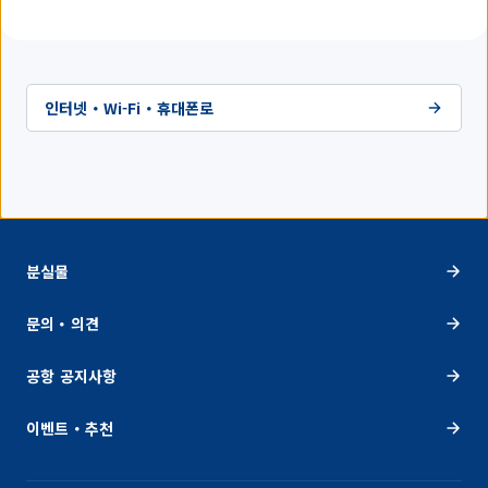
인터넷・Wi-Fi・휴대폰로
분실물
문의・의견
공항 공지사항
이벤트・추천