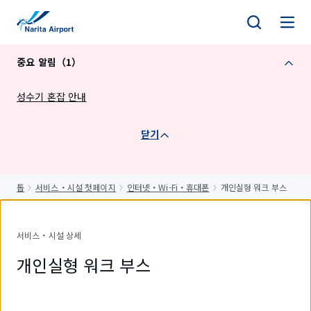
건
너
뛰
중요 알림（1）
기
성수기 혼잡 안내
닫기
톱
서비스・시설 첫페이지
인터넷・Wi-Fi・휴대폰
개인실형 워크 부스
서비스・시설 상세
개인실형 워크 부스