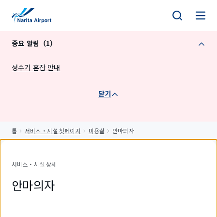
건
너
뛰
중요 알림（1）
기
성수기 혼잡 안내
닫기
톱
서비스・시설 첫페이지
미용실
안마의자
서비스・시설 상세
안마의자