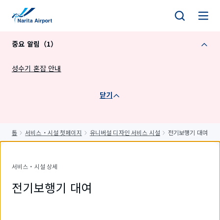
건
너
뛰
중요 알림（1）
기
성수기 혼잡 안내
닫기
톱
서비스・시설 첫페이지
유니버설 디자인 서비스 시설
전기보행기 대여
서비스・시설 상세
전기보행기 대여