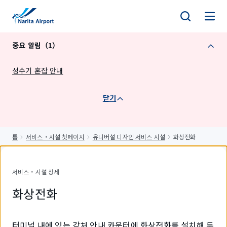
건
너
뛰
중요 알림（1）
기
성수기 혼잡 안내
닫기
톱
서비스・시설 첫페이지
유니버설 디자인 서비스 시설
화상전화
서비스・시설 상세
화상전화
터미널 내에 있는 각처 안내 카운터에 화상전화를 설치해 두