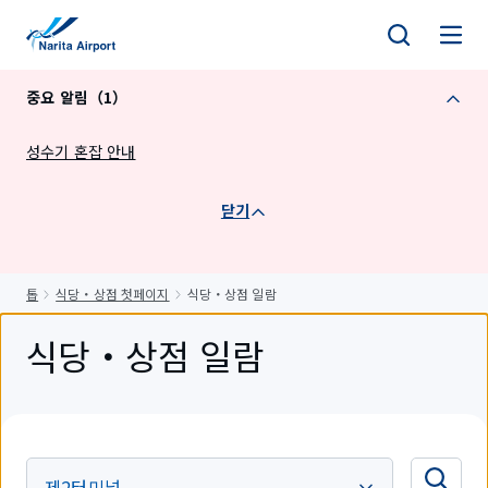
건
너
뛰
중요 알림（1）
기
성수기 혼잡 안내
닫기
톱
식당・상점 첫페이지
식당・상점 일람
식당・상점 일람
제2터미널