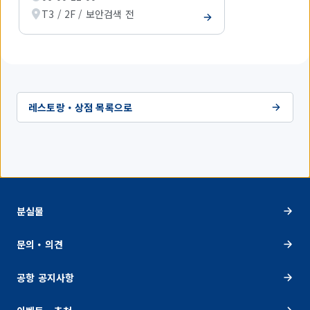
시
T3 / 2F / 보안검색 전
하
고
있
습
니
다.
레스토랑・상점 목록으로
분실물
문의・의견
공항 공지사항