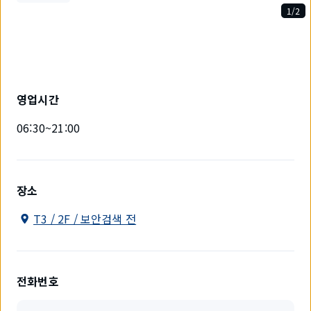
1/2
2
개
중
1
개
를
영업시간
표
시
06:30~21:00
하
고
있
습
니
장소
다.
T3 / 2F / 보안검색 전
전화번호