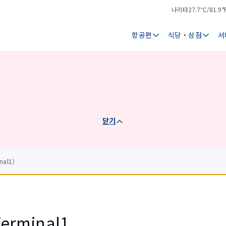
나리타
27.7℃/81.9°
기
날
온
씨
항공편
식당・상점
서
닫기
nal1）
Terminal1