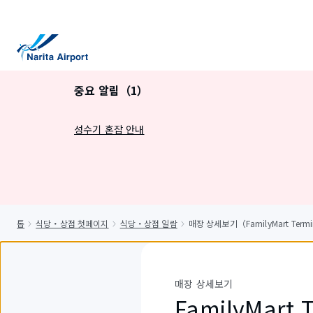
건
너
뛰
기
중요 알림（1）
성수기 혼잡 안내
톱
식당・상점 첫페이지
식당・상점 일람
매장 상세보기（FamilyMart Termi
매장 상세보기
FamilyMart 