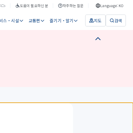
F
도움이 필요하신 분
자주하는 질문
Language: KO
비스・시설
교통편
즐기기・알기
지도
검색