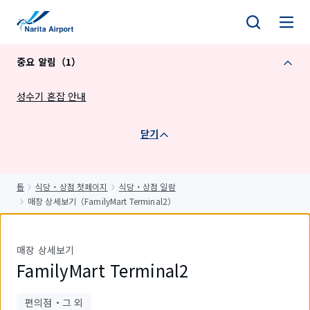
건
너
뛰
중요 알림（1）
기
성수기 혼잡 안내
닫기
톱
식당・상점 첫페이지
식당・상점 일람
매장 상세보기（FamilyMart Terminal2）
매장 상세보기
FamilyMart Terminal2
편의점・그 외