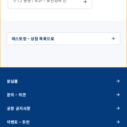
T2 본관 / B1F / 보안검색 전
하
고
있
습
니
다.
레스토랑・상점 목록으로
분실물
문의・의견
공항 공지사항
이벤트・추천