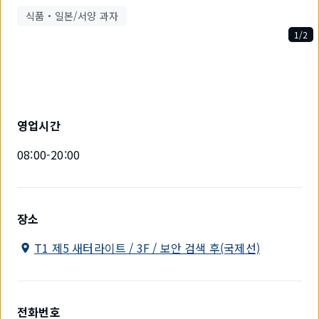
식품・일본/서양 과자
1/2
2
개
중
1
개
를
영업시간
표
시
08:00-20:00
하
고
있
습
니
장소
다.
T1 제5 새터라이트 / 3F / 보안 검색 후(국제선)
전화번호