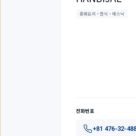
중화요리・한식・에스닉
4
개
중
1
개
를
표
시
하
고
전화번호
있
습
니
+81 476-32-48
다.