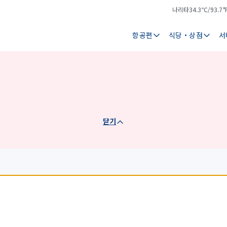
나리타
34.3℃/93.7°
기
날
온
씨
항공편
식당・상점
서
닫기