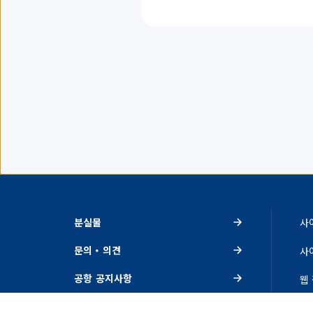
항
목
을
표
시
하
고
있
습
니
다.
분실물
사
문의・의견
사
공항 공지사항
웹
이벤트・추천
개