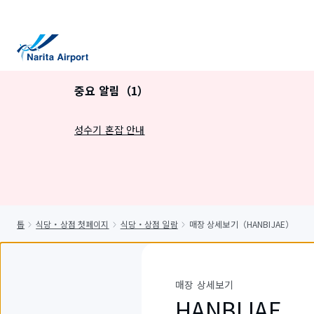
건
너
뛰
기
중요 알림（1）
성수기 혼잡 안내
톱
식당・상점 첫페이지
식당・상점 일람
매장 상세보기（HANBIJAE）
매장 상세보기
HANBIJAE