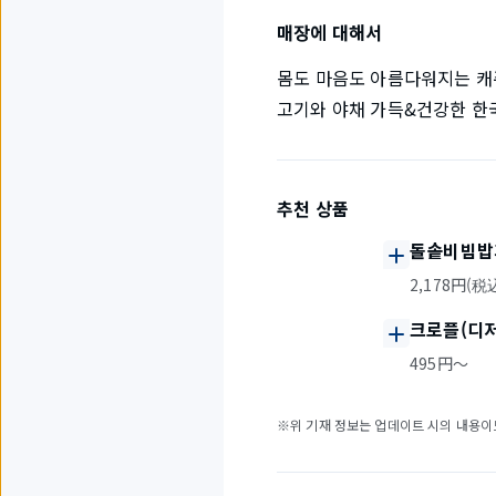
매장에 대해서
몸도 마음도 아름다워지는 캐
고기와 야채 가득&건강한 한
추천 상품
돌솥비빔밥
2,178円(税
크로플(디저
495円〜
※위 기재 정보는 업데이트 시의 내용이므