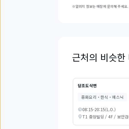
※알러지 정보는 매장에 문의해 주세요.
근처의 비슷한
1
개
당조도삭면
중
1
중화요리・한식・에스닉
부
터
08:15-20:15(L.O.)
3
까
T1 중앙빌딩 / 4F / 보안
지
의