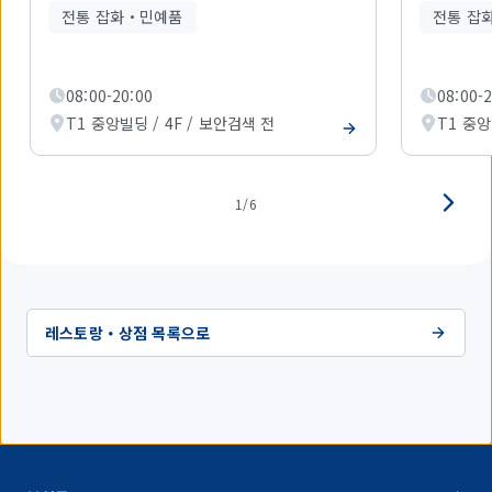
1
전통 잡화・민예품
전통 잡
개
를
표
시
08:00-20:00
08:00-
하
T1 중앙빌딩 / 4F / 보안검색 전
T1 중앙
고
있
습
니
다.
1/6
레스토랑・상점 목록으로