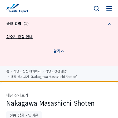
건
너
뛰
중요 알림（1）
기
성수기 혼잡 안내
닫기
톱
식당・상점 첫페이지
식당・상점 일람
매장 상세보기（Nakagawa Masashichi Shoten）
매장 상세보기
Nakagawa Masashichi Shoten
전통 잡화・민예품