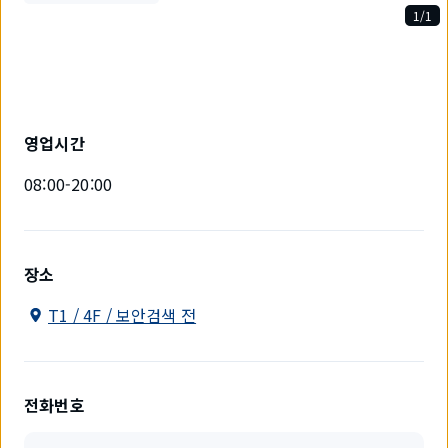
1/1
1
개
중
1
개
를
영업시간
표
시
08:00-20:00
하
고
있
습
니
장소
다.
T1 / 4F / 보안검색 전
전화번호