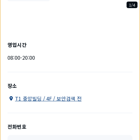
1/4
4
개
중
1
개
를
영업시간
표
시
08:00-20:00
하
고
있
습
니
장소
다.
T1 중앙빌딩 / 4F / 보안검색 전
전화번호