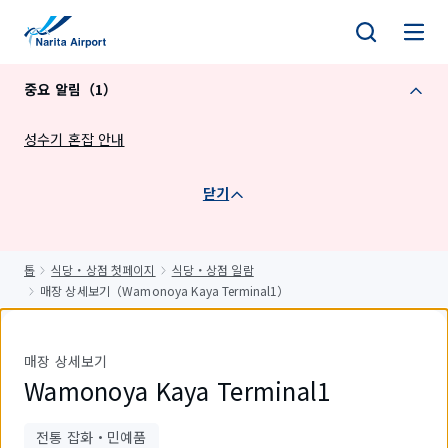
건
너
뛰
중요 알림（1）
기
성수기 혼잡 안내
닫기
톱
식당・상점 첫페이지
식당・상점 일람
매장 상세보기（Wamonoya Kaya Terminal1）
매장 상세보기
Wamonoya Kaya Terminal1
전통 잡화・민예품