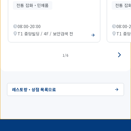
1
전통 잡화・민예품
전통 잡
개
를
표
시
08:00-20:00
08:00-
하
T1 중앙빌딩 / 4F / 보안검색 전
T1 중앙
고
있
습
니
다.
1/6
레스토랑・상점 목록으로