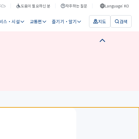
F
도움이 필요하신 분
자주하는 질문
Language: KO
비스・시설
교통편
즐기기・알기
지도
검색