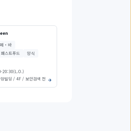
reen
페・바
・패스트푸드
양식
0-20:30(L.O.)
중앙빌딩 / 4F / 보안검색 전