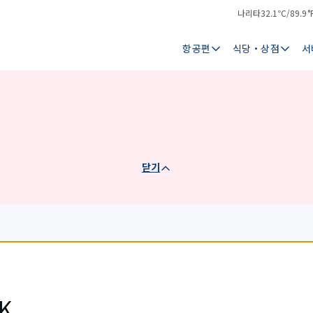
나리타
32.1℃/89.9°
기
날
온
씨
항공편
식당・상점
서
닫기
K