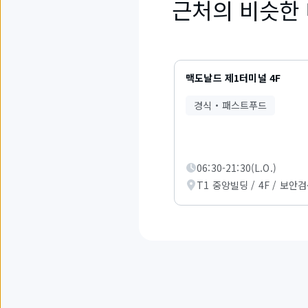
근처의 비슷한
3
개
맥도날드 제1터미널 4F
중
1
경식・패스트푸드
부
터
3
까
지
06:30-21:30(L.O.)
의
T1 중앙빌딩 / 4F / 보안
항
목
을
표
시
하
고
있
습
니