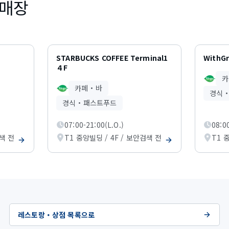
 매장
STARBUCKS COFFEE Terminal1
WithG
４F
카
카페・바
경식
경식・패스트푸드
07:00-21:00(L.O.)
08:0
검색 전
T1 중앙빌딩 / 4F / 보안검색 전
T1 
레스토랑・상점 목록으로