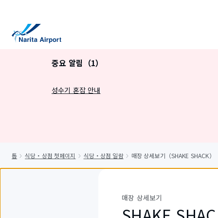
건
너
뛰
기
중요 알림（1）
성수기 혼잡 안내
톱
식당・상점 첫페이지
식당・상점 일람
매장 상세보기（SHAKE SHACK）
매장 상세보기
SHAKE SHAC