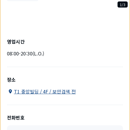
1/3
3
개
중
1
개
를
영업시간
표
시
08:00-20:30(L.O.)
하
고
있
습
니
장소
다.
T1 중앙빌딩 / 4F / 보안검색 전
전화번호