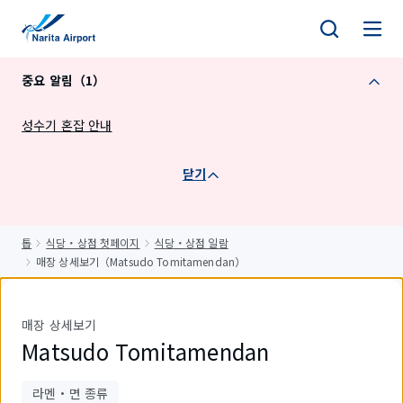
건
너
뛰
중요 알림（1）
기
성수기 혼잡 안내
닫기
톱
식당・상점 첫페이지
식당・상점 일람
매장 상세보기（Matsudo Tomitamendan）
매장 상세보기
Matsudo Tomitamendan
라멘・면 종류