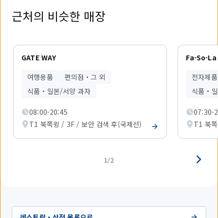
근처의 비슷한 매장
2
개
GATE WAY
Fa-So-L
중
1
여행용품
편의점・그 외
전자제품
개
를
식품・일본/서양 과자
식품・일
표
시
08:00-20:45
07:30-
하
T1 북쪽윙 / 3F / 보안 검색 후(국제선)
T1 북쪽
고
있
습
니
다.
1/2
레스토랑・상점 목록으로