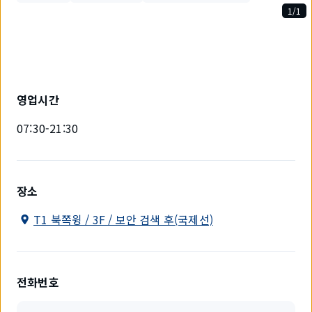
1/1
1
개
중
1
개
를
영업시간
표
시
07:30-21:30
하
고
있
습
니
장소
다.
T1 북쪽윙 / 3F / 보안 검색 후(국제선)
전화번호