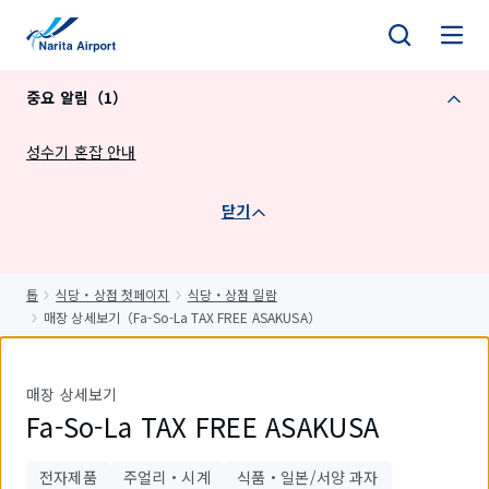
건
너
뛰
중요 알림（1）
기
성수기 혼잡 안내
닫기
톱
식당・상점 첫페이지
식당・상점 일람
매장 상세보기（Fa-So-La TAX FREE ASAKUSA）
매장 상세보기
Fa-So-La TAX FREE ASAKUSA
전자제품
주얼리・시계
식품・일본/서양 과자