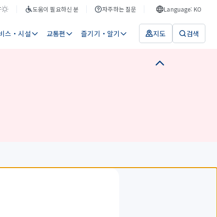
F
도움이 필요하신 분
자주하는 질문
Language: KO
비스・시설
교통편
즐기기・알기
지도
검색