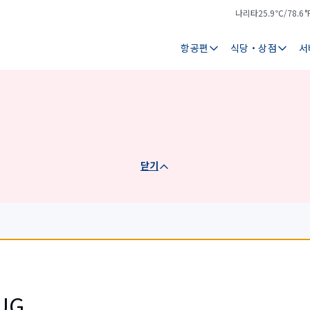
나리타
25.9℃/78.6°
기
날
온
씨
항공편
식당・상점
서
닫기
）
UG