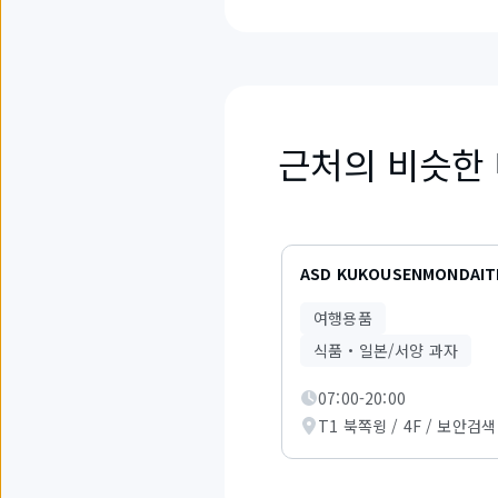
근처의 비슷한
2
개
ASD KUKOUSENMONDAIT
중
1
여행용품
부
터
식품・일본/서양 과자
3
까
07:00-20:00
지
T1 북쪽윙 / 4F / 보안검색
의
항
목
을