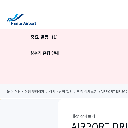
건
너
뛰
기
중요 알림（1）
성수기 혼잡 안내
톱
식당・상점 첫페이지
식당・상점 일람
매장 상세보기（AIRPORT DRUG
매장 상세보기
AIRPORT DR