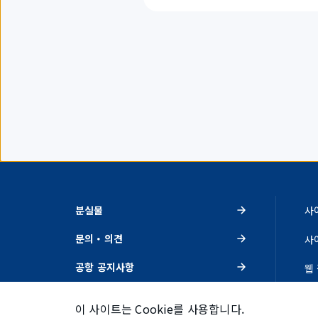
표
시
하
고
있
습
니
다.
분실물
사
문의・의견
사
공항 공지사항
웹
이벤트・추천
개
이 사이트는 Cookie를 사용합니다.