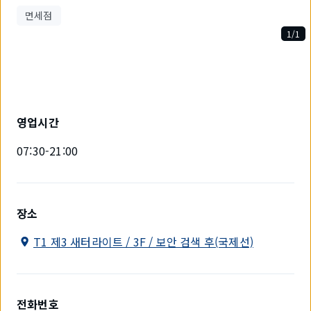
면세점
1/1
1
개
중
1
개
를
영업시간
표
시
07:30-21:00
하
고
있
습
니
장소
다.
T1 제3 새터라이트 / 3F / 보안 검색 후(국제선)
전화번호