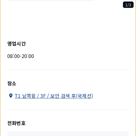
1/3
3
개
중
1
개
를
영업시간
표
시
08:00-20:00
하
고
있
습
니
장소
다.
T1 남쪽윙 / 3F / 보안 검색 후(국제선)
전화번호