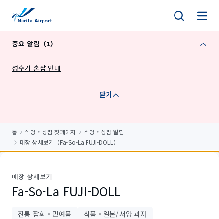
건
너
뛰
중요 알림（1）
기
성수기 혼잡 안내
닫기
톱
식당・상점 첫페이지
식당・상점 일람
매장 상세보기（Fa-So-La FUJI-DOLL）
매장 상세보기
Fa-So-La FUJI-DOLL
전통 잡화・민예품
식품・일본/서양 과자