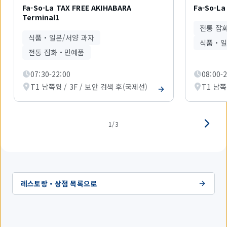
개
Fa-So-La TAX FREE AKIHABARA
Fa-So-La
중
Terminal1
1
전통 잡
개
식품・일본/서양 과자
를
식품・일
표
전통 잡화・민예품
시
하
07:30-22:00
08:00-
고
T1 남쪽윙 / 3F / 보안 검색 후(국제선)
T1 남쪽
있
습
니
다.
1/3
레스토랑・상점 목록으로