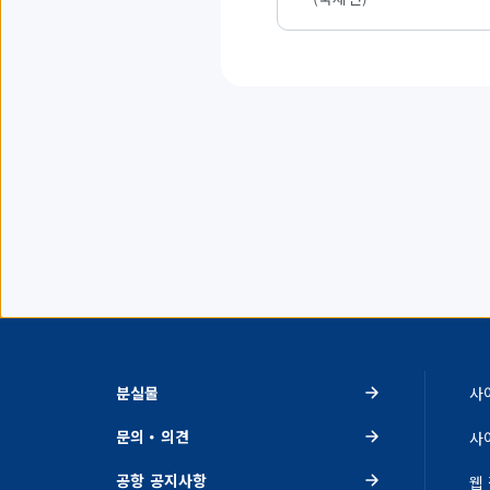
표
시
하
고
있
습
니
다.
분실물
사
문의・의견
사
공항 공지사항
웹