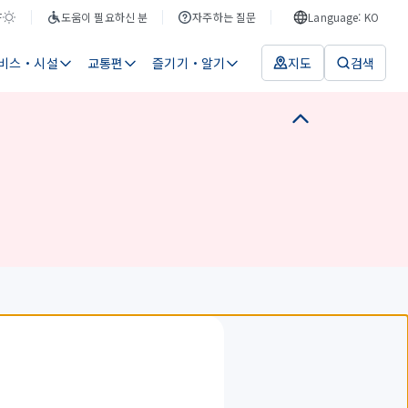
F
도움이 필요하신 분
자주하는 질문
Language: KO
비스・시설
교통편
즐기기・알기
지도
검색