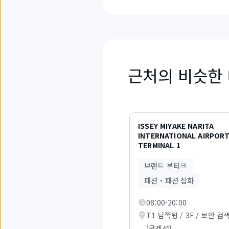
근처의 비슷한
6
개
ISSEY MIYAKE NARITA
중
INTERNATIONAL AIRPOR
1
TERMINAL 1
부
터
브랜드 부티크
3
까
패션・패션 잡화
지
의
08:00-20:00
항
목
T1 남쪽윙 / 3F / 보안 검
을
(국제선)