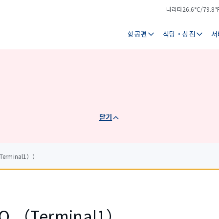
나리타
26.6℃/79.8°
기
날
온
씨
항공편
식당・상점
서
닫기
Terminal1））
CO.（Terminal1）