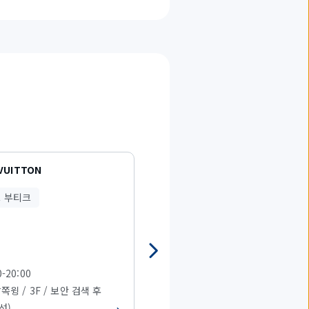
 VUITTON
HERMÈS（Terminal1）
 부티크
브랜드 부티크
0-20:00
07:30-21:00
남쪽윙 / 3F / 보안 검색 후
T1 남쪽윙 / 3F / 보안 검색 후
선)
(국제선)