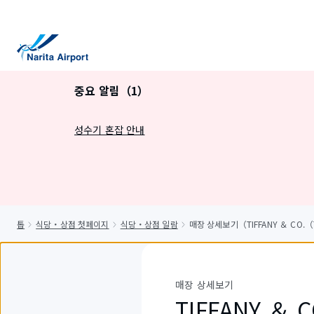
건
너
뛰
기
중요 알림（1）
성수기 혼잡 안내
톱
식당・상점 첫페이지
식당・상점 일람
매장 상세보기（TIFFANY ＆ CO.（
매장 상세보기
TIFFANY ＆ 