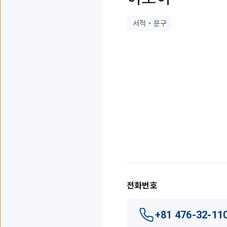
서적・문구
3
개
중
1
개
를
표
시
하
고
전화번호
있
습
니
+81 476-32-11
다.