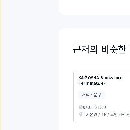
근처의 비슷한
1
개
KAIZOSHA Bookstore
중
Terminal2 4F
1
부
서적・문구
터
3
07:00-21:00
까
지
T2 본관 / 4F / 보안검색 
의
항
목