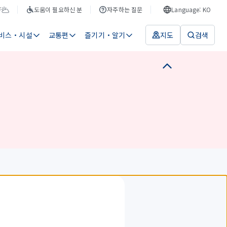
F
도움이 필요하신 분
자주하는 질문
Language: KO
비스・시설
교통편
즐기기・알기
지도
검색