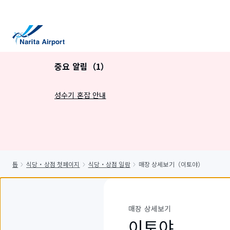
건
너
뛰
기
중요 알림（1）
성수기 혼잡 안내
톱
식당・상점 첫페이지
식당・상점 일람
매장 상세보기（이토야）
매장 상세보기
이토야