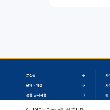
을
표
시
하
고
있
습
니
다.
분실물
사
문의・의견
사
공항 공지사항
웹
이벤트・추천
개
이 사이트는 Cookie를 사용합니다.