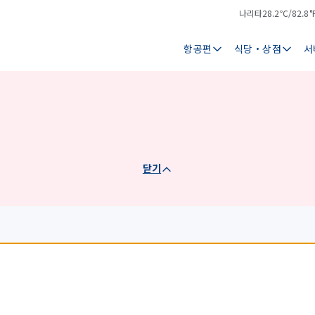
나리타
28.2℃/82.8°
기
날
온
씨
항공편
식당・상점
서
닫기