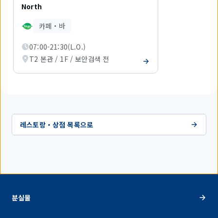
중
North
1
개
카페・바
를
표
07:00-21:30(L.O.)
시
하
T2 본관 / 1F / 보안검색 전
고
있
습
니
다.
레스토랑・상점 목록으로
분실물