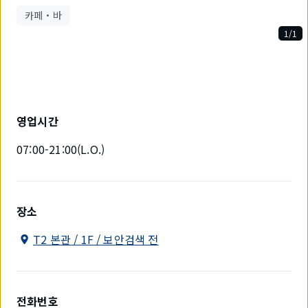
카페・바
1/1
1
개
중
1
개
를
영업시간
표
시
07:00-21:00(L.O.)
하
고
있
습
니
장소
다.
T2 본관 / 1F / 보안검색 전
전화번호