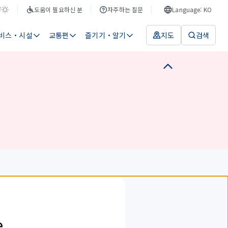
F
도움이 필요하신 분
자주하는 질문
Language: KO
비스・시설
교통편
즐기기・알기
지도
검색
e