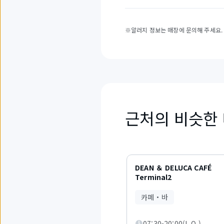
※알러지 정보는 매장에 문의해 주세요.
근처의 비슷한
2
개
DEAN ＆ DELUCA CAFÉ
중
Terminal2
1
부
카페・바
터
3
까
07:30-20:00(L.O.)