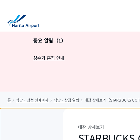
건
너
뛰
기
중요 알림（1）
성수기 혼잡 안내
톱
식당・상점 첫페이지
식당・상점 일람
매장 상세보기（STARBUCKS COFFEE 
매장 상세보기
STARBUCKS C