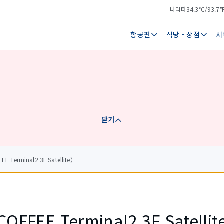
나리타
34.3℃/93.7°
기
날
온
씨
항공편
식당・상점
서
닫기
Terminal2 3F Satellite）
OFFEE Terminal2 3F Satellit