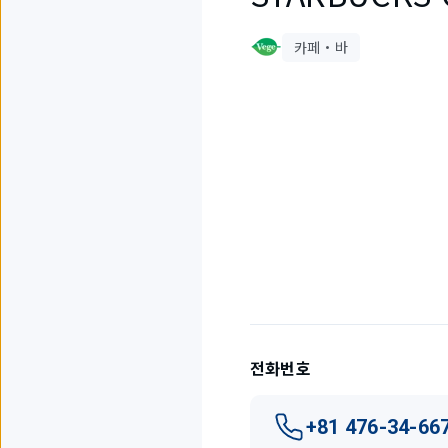
카페・바
1
개
중
1
개
를
표
시
하
고
전화번호
있
습
니
+81 476-34-66
다.