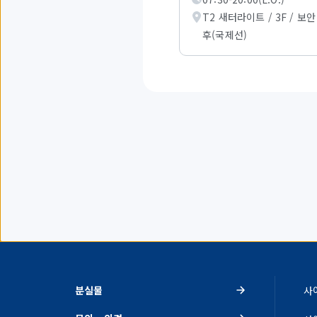
지
T2 새터라이트 / 3F / 보
의
항
후(국제선)
목
을
표
시
하
고
있
습
니
다.
분실물
사