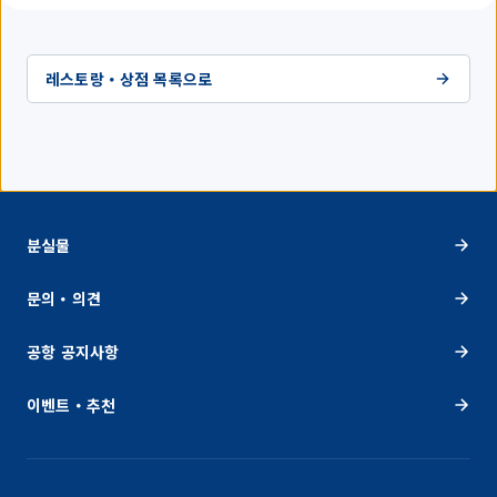
레스토랑・상점 목록으로
분실물
문의・의견
공항 공지사항
이벤트・추천