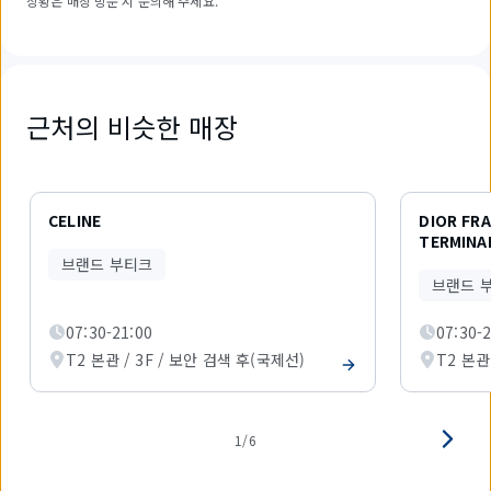
상황은 매장 방문 시 문의해 주세요.
근처의 비슷한 매장
6
개
CELINE
DIOR FR
중
TERMINA
1
브랜드 부티크
개
브랜드 
를
표
07:30-21:00
07:30-
시
하
T2 본관 / 3F / 보안 검색 후(국제선)
T2 본관
고
있
습
니
1/6
다.