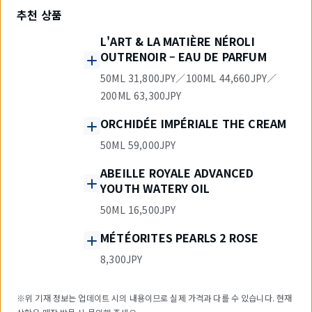
추천 상품
L'ART & LA MATIÈRE NÉROLI
OUTRENOIR – EAU DE PARFUM
50ML 31,800JPY／100ML 44,660JPY／
200ML 63,300JPY
ORCHIDÉE IMPÉRIALE THE CREAM
50ML 59,000JPY
ABEILLE ROYALE ADVANCED
YOUTH WATERY OIL
50ML 16,500JPY
MÉTÉORITES PEARLS 2 ROSE
8,300JPY
※위 기재 정보는 업데이트 시의 내용이므로 실제 가격과 다를 수 있습니다. 현재