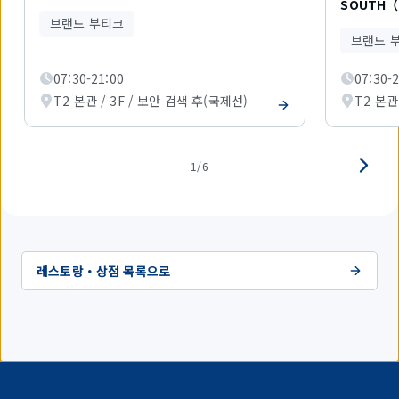
중
SOUTH（
1
브랜드 부티크
개
브랜드 
를
표
07:30-21:00
07:30-
시
하
T2 본관 / 3F / 보안 검색 후(국제선)
T2 본관
고
있
습
니
1/6
다.
레스토랑・상점 목록으로