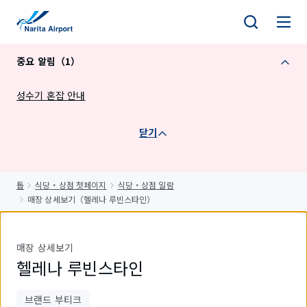
건
너
뛰
중요 알림（1）
기
성수기 혼잡 안내
닫기
톱
식당・상점 첫페이지
식당・상점 일람
매장 상세보기（헬레나 루빈스타인）
매장 상세보기
헬레나 루빈스타인
브랜드 부티크