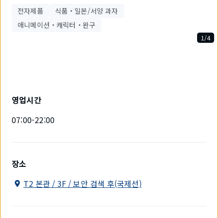
전자제품
식품・일본/서양 과자
애니메이션・캐릭터・완구
1/4
4
개
중
1
개
를
영업시간
표
시
07:00-22:00
하
고
있
습
니
장소
다.
T2 본관 / 3F / 보안 검색 후(국제선)