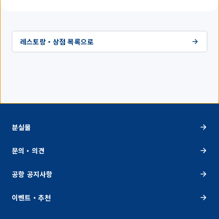
레스토랑・상점 목록으로
분실물
문의・의견
공항 공지사항
이벤트・추천