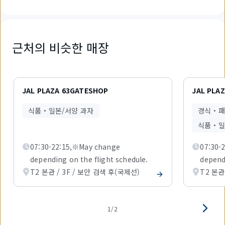
근처의 비슷한 매장
2
개
JAL PLAZA 63GATESHOP
JAL PLA
중
1
식품・일본/서양 과자
경식・패
개
를
식품・일
표
시
07:30-22:15,※May change
07:30-
하
depending on the flight schedule.
depend
고
있
T2 본관 / 3F / 보안 검색 후(국제선)
T2 본관
습
니
다.
1/2