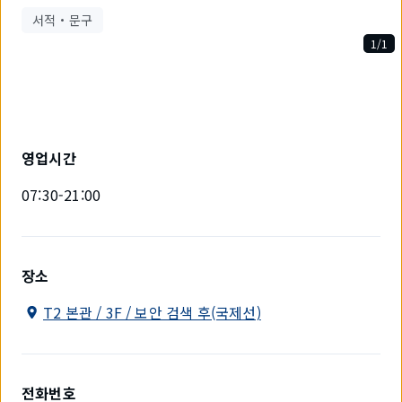
서적・문구
1/1
1
개
중
1
개
를
영업시간
표
시
07:30-21:00
하
고
있
습
니
장소
다.
T2 본관 / 3F / 보안 검색 후(국제선)
전화번호