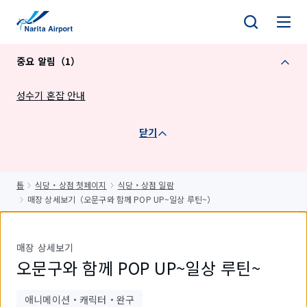
건
너
뛰
중요 알림（1）
기
성수기 혼잡 안내
닫기
톱
식당・상점 첫페이지
식당・상점 일람
매장 상세보기（오문구와 함께 POP UP~일상 루틴~）
매장 상세보기
오문구와 함께 POP UP~일상 루틴~
애니메이션・캐릭터・완구