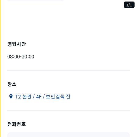
1/1
1
개
중
1
개
를
영업시간
표
시
08:00-20:00
하
고
있
습
니
장소
다.
T2 본관 / 4F / 보안검색 전
전화번호