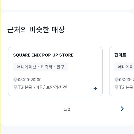
근처의 비슷한 매장
2
개
SQUARE ENIX POP UP STORE
팝마트
중
1
애니메이션・캐릭터・완구
애니메이
개
를
08:00-20:00
08:00~
표
시
T2 본관 / 4F / 보안검색 전
T2 본관
하
고
있
습
1/2
니
다.