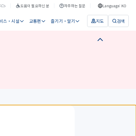
F
도움이 필요하신 분
자주하는 질문
Language: KO
비스・시설
교통편
즐기기・알기
지도
검색