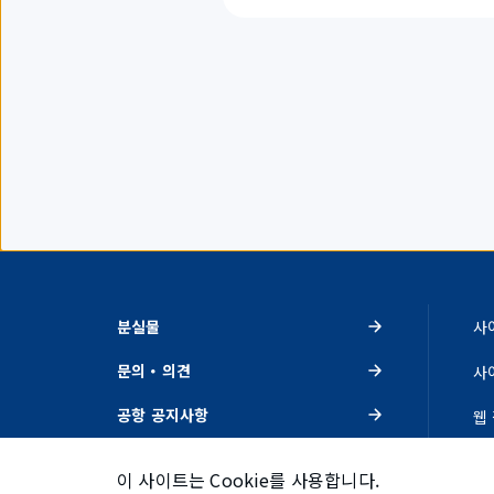
표
시
하
고
있
습
니
다.
분실물
사
문의・의견
사
공항 공지사항
웹
이벤트・추천
개
이 사이트는 Cookie를 사용합니다.