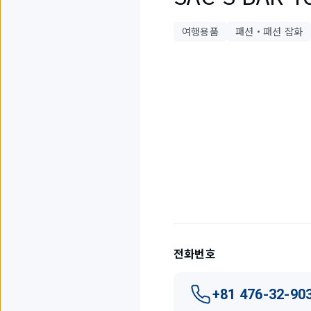
여행용품
패션・패션 잡화
3
개
중
1
개
를
표
시
하
고
전화번호
있
습
니
+81 476-32-90
다.