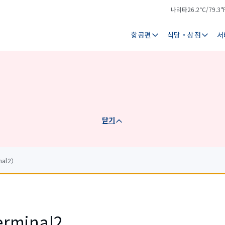
나리타
26.2℃/79.3°
기
날
온
씨
항공편
식당・상점
서
닫기
nal2）
erminal2