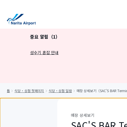
건
너
뛰
기
중요 알림（1）
성수기 혼잡 안내
톱
식당・상점 첫페이지
식당・상점 일람
매장 상세보기（SAC'S BAR Termi
매장 상세보기
SAC'S BAR T