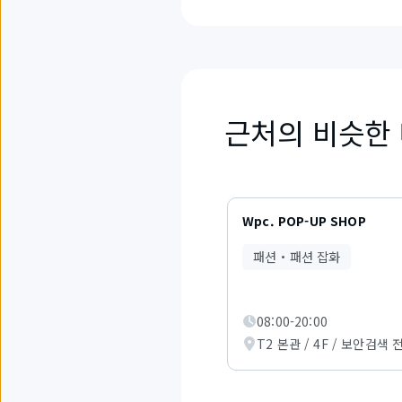
근처의 비슷한
6
개
Wpc. POP-UP SHOP
중
1
패션・패션 잡화
부
터
3
까
08:00-20:00
지
T2 본관 / 4F / 보안검색 
의
항
목
을