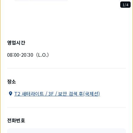
1/4
4
개
중
1
개
를
영업시간
표
시
08:00-20:30（L.O.）
하
고
있
습
니
장소
다.
T2 새터라이트 / 3F / 보안 검색 후(국제선)
전화번호