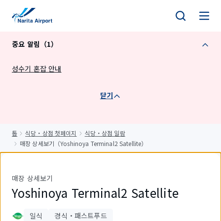
건
너
뛰
중요 알림（1）
기
성수기 혼잡 안내
닫기
톱
식당・상점 첫페이지
식당・상점 일람
매장 상세보기（Yoshinoya Terminal2 Satellite）
매장 상세보기
Yoshinoya Terminal2 Satellite
일식
경식・패스트푸드