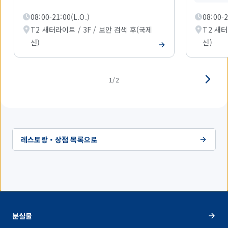
표
시
08:00-21:00(L.O.)
08:00-
하
T2 새터라이트 / 3F / 보안 검색 후(국제
T2 새터
고
있
선)
선)
습
니
다.
1/2
레스토랑・상점 목록으로
분실물