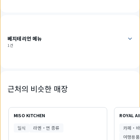
베지테리언 메뉴
1건
근처의 비슷한 매장
2
개
MISO KITCHEN
ROYAL A
중
1
일식
라멘・면 종류
카페・
개
를
여행용품