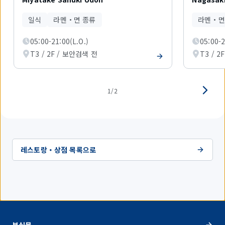
중
1
일식
라멘・면 종류
라멘・면
개
를
05:00-21:00(L.O.)
05:00-2
표
시
T3 / 2F / 보안검색 전
T3 / 
하
고
있
습
1/2
니
다.
레스토랑・상점 목록으로
분실물