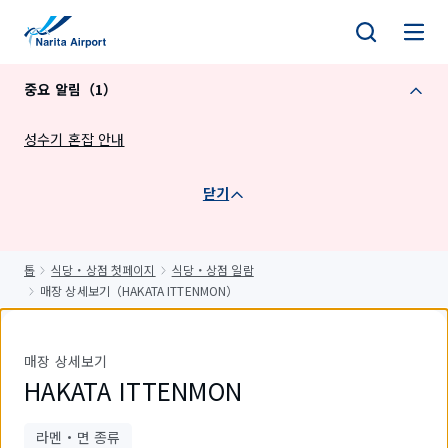
건
너
뛰
중요 알림（1）
기
성수기 혼잡 안내
닫기
톱
식당・상점 첫페이지
식당・상점 일람
매장 상세보기（HAKATA ITTENMON）
매장 상세보기
HAKATA ITTENMON
라멘・면 종류