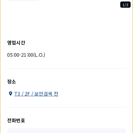
1/3
3
개
중
1
개
를
영업시간
표
시
05:00-21:00(L.O.)
하
고
있
습
니
장소
다.
T3 / 2F / 보안검색 전
전화번호