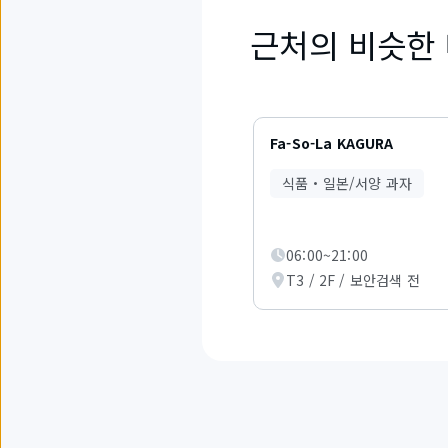
근처의 비슷한
2
개
Fa-So-La KAGURA
중
1
식품・일본/서양 과자
부
터
3
까
06:00~21:00
지
T3 / 2F / 보안검색 전
의
항
목
을
표
시
하
고
있
습