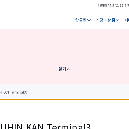
나리타
25.5℃/77.9°
기
날
온
씨
항공편
식당・상점
서
닫기
KAN Terminal3）
UHIN KAN Terminal3