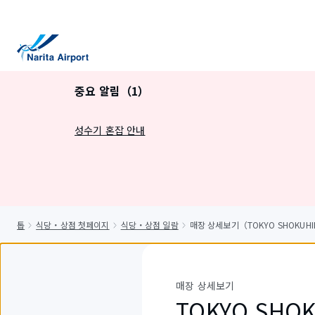
건
너
뛰
기
중요 알림（1）
성수기 혼잡 안내
톱
식당・상점 첫페이지
식당・상점 일람
매장 상세보기（TOKYO SHOKUHIN 
매장 상세보기
TOKYO SHOK