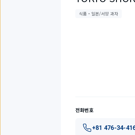
식품・일본/서양 과자
1
개
중
1
개
를
표
시
하
고
전화번호
있
습
니
+81 476-34-41
다.