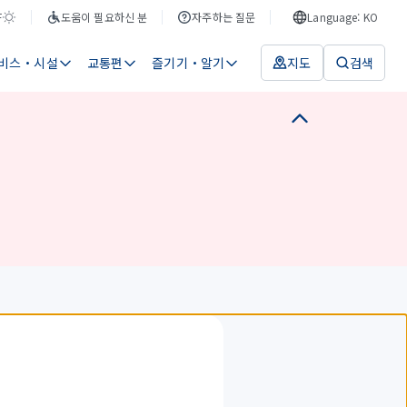
F
도움이 필요하신 분
자주하는 질문
Language: KO
비스・시설
교통편
즐기기・알기
지도
검색