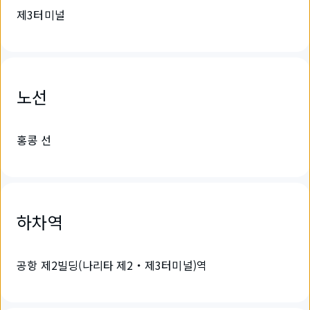
제3터미널
노선
홍콩 선
하차역
공항 제2빌딩(나리타 제2・제3터미널)역