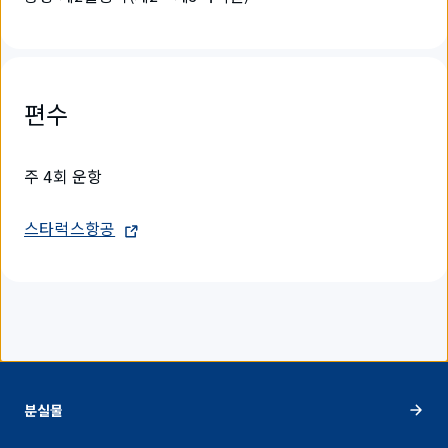
편수
주 4회 운항
스타럭스항공
분실물