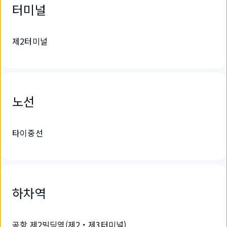
터미널
제2터미널
노선
타이중선
하차역
공항 제2빌딩역(제2・제3터미널)