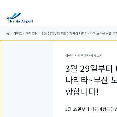
건
너
뛰
기
톱
이벤트・추천 일람
3월 29일부터 티웨이항공이 나리타~부산 노선을 신규 취
이벤트・추천 행사 상세보기
3월 29일부터
나리타~부산 노
항합니다!
3월 29일부터 티웨이항공(T