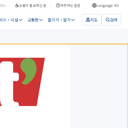
F
도움이 필요하신 분
자주하는 질문
Language: KO
비스・시설
교통편
즐기기・알기
지도
검색