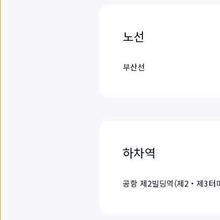
노선
부산선
하차역
공항 제2빌딩역(제2・제3터