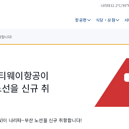
나리타
32.2℃/90°
기
날
온
씨
항공편
식당・상점
서
항합니다!
 티웨이항공이
선을 신규 취
W)이 나리타~부산 노선을 신규 취항합니다!