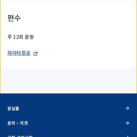
편수
주 12회 운항
파라타항공
분실물
문의・의견