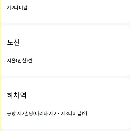
제2터미널
노선
서울(인천)선
하차역
공항 제2빌딩(나리타 제2・제3터미널)역