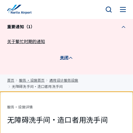
正
文
重要通知（1）
关于繁忙时期的通知
关闭
首页
服务・设施首页
通用设计服务设施
无障碍洗手间・造口者用洗手间
服务・设施详情
无障碍洗手间・造口者用洗手间